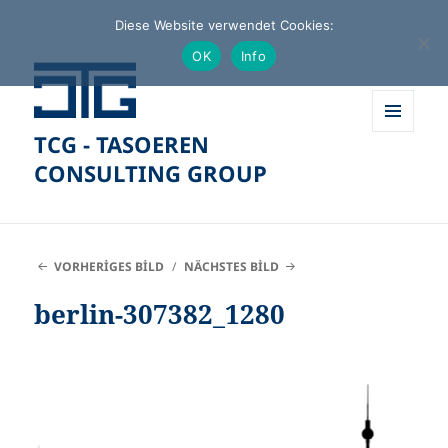
Diese Website verwendet Cookies:
OK
Info
TCG - TASOEREN
MENÜ
UND
CONSULTING GROUP
WIDGETS
VORHERIGES BILD
NÄCHSTES BILD
berlin-307382_1280