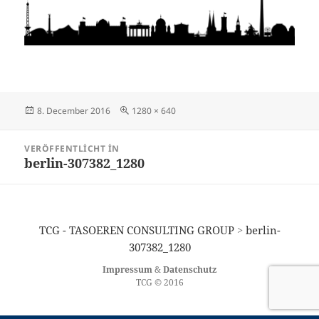
Veröffentlicht
Originalgröße
8. December 2016
1280 × 640
am
Post
VERÖFFENTLICHT IN
navigation
berlin-307382_1280
TCG - TASOEREN CONSULTING GROUP
>
berlin-
307382_1280
Impressum
&
Datenschutz
TCG © 2016