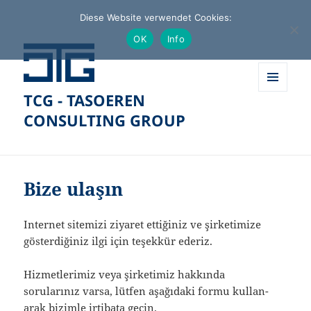
Diese Website verwendet Cookies:
OK
Info
TCG - TASOEREN
MENÜ
UND
CONSULTING GROUP
WIDGETS
Bize ulaşın
Internet sitemizi ziyaret ettiğiniz ve şirke­timize
göster­diğiniz ilgi için teşekkür ederiz.
Hizmet­le­rimiz veya şirke­timiz hakkında
sorularınız varsa, lütfen aşağı­daki formu kulla­n­
arak bizimle irtibata geçin.