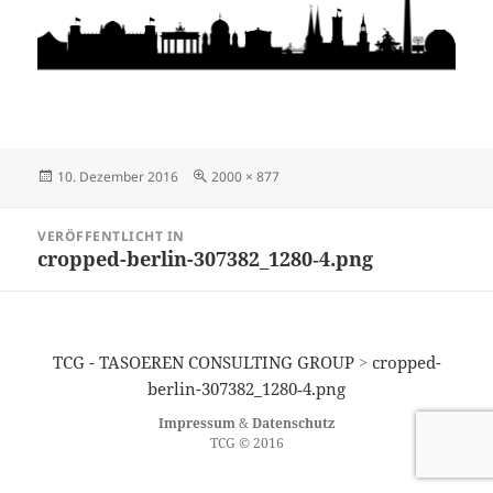
Veröffentlicht
Originalgröße
10. Dezember 2016
2000 × 877
am
Beitragsnavigation
VERÖFFENTLICHT IN
cropped-berlin-307382_1280‑4.png
TCG - TASOEREN CONSULTING GROUP
>
cropped-
berlin-307382_1280‑4.png
Impressum
&
Datenschutz
TCG © 2016