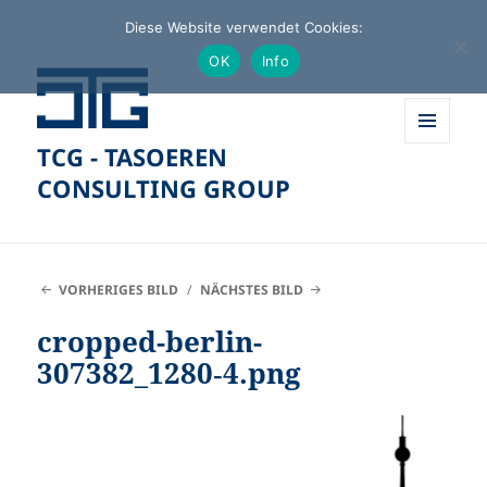
Diese Website verwendet Cookies:
OK
Info
TCG - TASOEREN
MENÜ
UND
CONSULTING GROUP
WIDGETS
VORHERIGES BILD
NÄCHSTES BILD
cropped-berlin-
307382_1280‑4.png