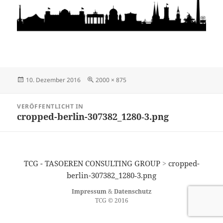
Veröffentlicht
Originalgröße
10. Dezember 2016
2000 × 875
am
Beitragsnavigation
VERÖFFENTLICHT IN
cropped-berlin-307382_1280‑3.png
TCG - TASOEREN CONSULTING GROUP
>
cropped-
berlin-307382_1280‑3.png
Impressum
&
Datenschutz
TCG © 2016