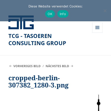
Diese Website verwendet Cookies:
OK
Info
TCG - TASOEREN
MENÜ
UND
CONSULTING GROUP
WIDGETS
VORHERIGES BILD
NÄCHSTES BILD
cropped-berlin-
307382_1280‑3.png